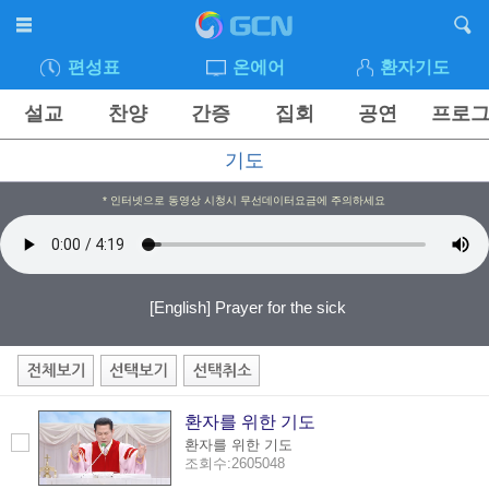
편성표
온에어
환자기도
설교
찬양
간증
집회
공연
프로
기도
* 인터넷으로 동영상 시청시 무선데이터요금에 주의하세요
[English] Prayer for the sick
환자를 위한 기도
환자를 위한 기도
조회수:2605048