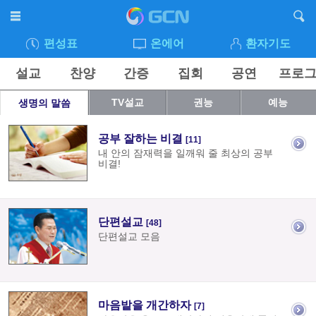
편성표
온에어
환자기도
설교
찬양
간증
집회
공연
프로
TV설교
권능
예능
생명의 말씀
공부 잘하는 비결
[11]
내 안의 잠재력을 일깨워 줄 최상의 공부
비결!
단편설교
[48]
단편설교 모음
마음밭을 개간하자
[7]