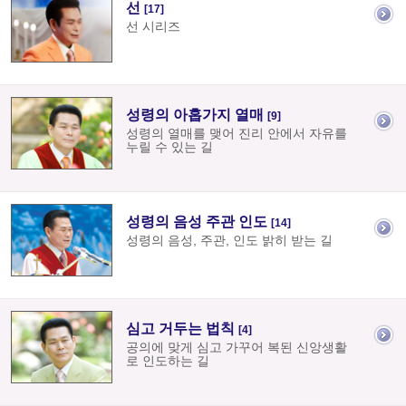
선
[17]
선 시리즈
성령의 아홉가지 열매
[9]
성령의 열매를 맺어 진리 안에서 자유를
누릴 수 있는 길
성령의 음성 주관 인도
[14]
성령의 음성, 주관, 인도 밝히 받는 길
심고 거두는 법칙
[4]
공의에 맞게 심고 가꾸어 복된 신앙생활
로 인도하는 길