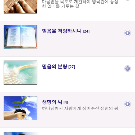
마음밭을 옥토로 개간하여 영육간에 풍성
한 열매를 거두는 길
믿음을 척량하시니
[24]
믿음의 분량
[27]
생명의 씨
[4]
하나님께서 사람에게 심어주신 생명의 씨