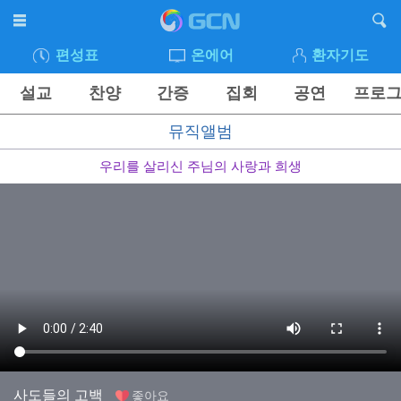
편성표
온에어
환자기도
설교
찬양
간증
집회
공연
프로
뮤직앨범
우리를 살리신 주님의 사랑과 희생
사도들의 고백
좋아요