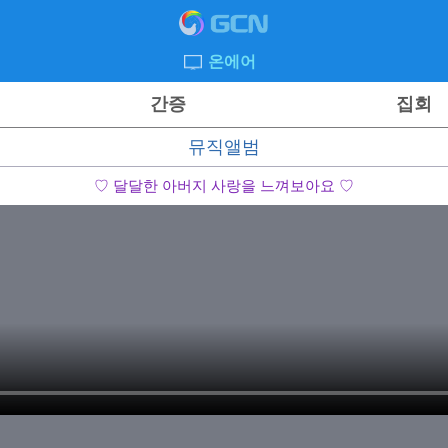
온에어
간증
집회
뮤직앨범
♡ 달달한 아버지 사랑을 느껴보아요 ♡