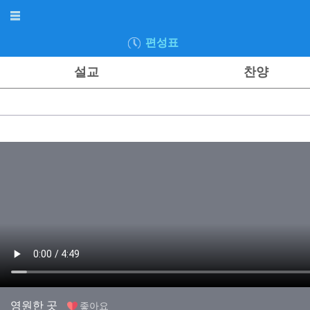
편성표
설교
찬양
영원한 곳
좋아요