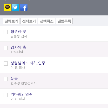
전체보기
선택보기
선택취소
앨범목록
영원한 곳
김훌륭 집사
감사의 춤
하모니팀
성령님의 노래2 _연주
이 진 집사
눈물
한주경 찬양선교사
기다림2_연주
이 진 집사